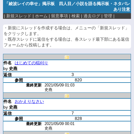
「綾波レイの幸せ」掲示板 四人目／小説を語る掲示板・ネタバレ
あり注意
|
新規スレッド
|
ホーム
|
留意事項
|
検索
|
過去ログ
|
管理
|
・新規にスレッドを作成する場合は、メニューの「新規スレッド」
をクリックします。
・既存スレッドに返信をする場合は、各スレッド最下部にある返信
フォームから投稿します。
はじめての稲刈り
by
史燕
3
820
2021/05/09 01:03
史燕
おかえりなさい
by
史燕
7
828
2021/05/09 00:01
史燕