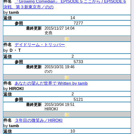
『Growing Comedian』 EPISODE 5 ここから / EPISODE 6
決戦、第３新東京市／のの
by
tamb
14
7277
2015/11/27 14:04
史燕
デイドリーム・トリッパー
by
Ｄ・Ｔ
2
5733
2015/10/31 19:46
のの
あなたの望んだ世界で Written by tamb
by
HIROKI
2
5121
2015/10/04 19:51
HIROKI
３年目の微笑み／HIROKI
by
tamb
10