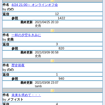
4/24 21:00～ オンラインオフ会
by
のの
12
1422
2021/04/25 20:10
史燕
一杯の夕空をきみに
by
史燕
3
820
2021/03/09 00:58
史燕
歴史前夜
by
のの
1
940
2021/03/08 23:07
tamb
未来を求めて・・・
by
メフィスト
4