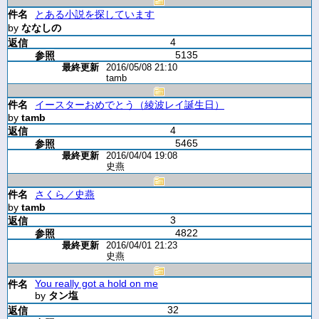
とある小説を探しています
by
ななしの
4
5135
2016/05/08 21:10
tamb
イースターおめでとう（綾波レイ誕生日）
by
tamb
4
5465
2016/04/04 19:08
史燕
さくら／史燕
by
tamb
3
4822
2016/04/01 21:23
史燕
You really got a hold on me
by
タン塩
32