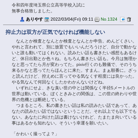
令和四年度埼玉県公立高等学校入試に
無事合格致しました。
ありやす
2022/03/04(Fri) 09:11
No.1324
抑止力は双方が正気でなければ機能しない
なんとか検査となんとか検査となんとか申告。めんどくさい。
やれと言われて、別に放置でもいいんだろうけど、自分で動かな
いと誰も動いてはくれない。読みたい話も書きたい感想もあるけ
ど、休日出勤とか色々ね。もちろん書きたい話も。今月は無理か
なと思ってたら月が変わってた。pixiv行くのも難儀で、そのうち
来るかなと思ってたらほんとに来た。すまん。まぁ順番に。ざっ
と読んだけど、控えめに言ってやる気なくす程度には良かった。
やる気なんて何回なくしたかわかんないけどね。
いずれにせよ、きな臭い世の中とは関係なく半径5メートルの
世界は動いている。ぼくときみとの関係は、この世の終わりや世
界の危機とは断絶している。
つまるところ、私の書きたい話は私の読みたい話であって、あ
なたの読みたい話ではないということだ。それ以上でも以下でも
ない。あなたに向けた話は書けないけれど、たまたま向いている
事はあるかも知れない。そういう幸運を願いたい。
「かわいく撮ってよ？」