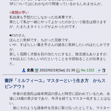
SFについてはにわかなので間違っているかもしれませんが。
>展開が早い
私自身も予想だにしなかった出来事です。
果たして私が一緒にやってよかったのかという疑念は残ります
が、たまたまタイミングがよかったのです。
■ののさん
ほんとに乾杯です。ちがった完敗です。
いや、すばらしい書き手さんの誕生に乾杯したいのはたしかです
が。
新しく花開く才能を目の当たりにすると、敗北感もありますが、
それ以上にうれしいのだということを今回知ることが出来まし
た。
史燕
2022/02/19(Sat) 21:39
No.1322
書評「ミルフィーユ」マスターという生き方 からス
ピンアウト
作者の史燕氏は綾幸周辺の歪んだ時空に囚われているため、永
遠に14歳の美少女であり、年月を経てもマスター化することはな
い。
仮にそのような謎条件を完全に取り払ったとしても、マスター