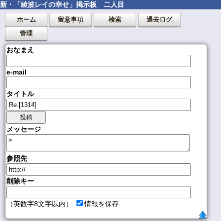
新・「綾波レイの幸せ」掲示板 二人目
ホーム
留意事項
検索
過去ログ
管理
おなまえ
e-mail
タイトル
メッセージ
参照先
削除キー
（英数字8文字以内）
情報を保存