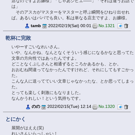
店なのですよお嬢様」「じゃあジビエ――」「それは違うお話で
は」
そのアスカがマスターをマスターと呼ぶ瞬間をひねり出せれ
ば。あるいはパパでも良い。私は単なる店主ですよ、お嬢様。
tamb
2022/02/19(Sat) 00:01
No.1321
乾杯に完敗
いやーすごいなれいさん。
いや、なんかね、なんとなくそういう感じになるかなと思ってた
文章の方向性ではあったんですよ。
どことなくぶしさんと相通ずるところかあるかも、とか。
おおむね間違ってなかったんですけれど、それにしてもすごかっ
た。
こんな人に送ってていい文章じゃなかったな、とか思ってしまっ
た。
とっても楽しく刺激にもなりました。
なんかうれしい！という気持ちです。
のの
2022/02/15(Tue) 12:14
No.1320
とにかく
展開がはええ(笑)
れいさんいらっしゃい！