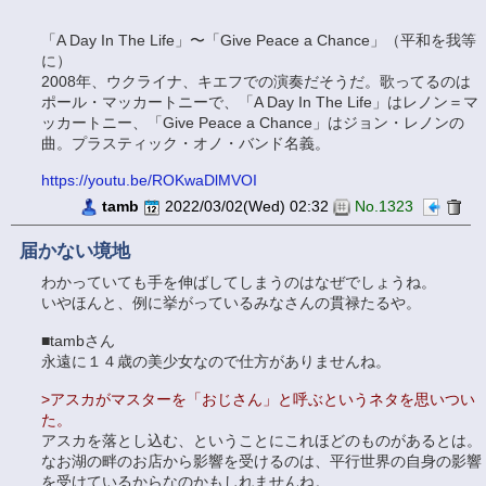
「A Day In The Life」〜「Give Peace a Chance」（平和を我等
に）
2008年、ウクライナ、キエフでの演奏だそうだ。歌ってるのは
ポール・マッカートニーで、「A Day In The Life」はレノン＝マ
ッカートニー、「Give Peace a Chance」はジョン・レノンの
曲。プラスティック・オノ・バンド名義。
https://youtu.be/ROKwaDlMVOI
tamb
2022/03/02(Wed) 02:32
No.1323
届かない境地
わかっていても手を伸ばしてしまうのはなぜでしょうね。
いやほんと、例に挙がっているみなさんの貫禄たるや。
■tambさん
永遠に１４歳の美少女なので仕方がありませんね。
>アスカがマスターを「おじさん」と呼ぶというネタを思いつい
た。
アスカを落とし込む、ということにこれほどのものがあるとは。
なお湖の畔のお店から影響を受けるのは、平行世界の自身の影響
を受けているからなのかもしれませんね。