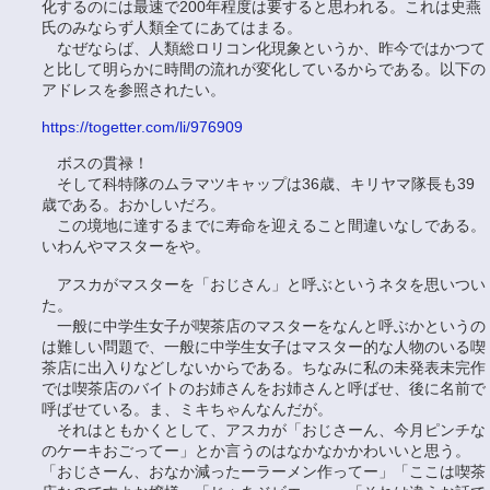
化するのには最速で200年程度は要すると思われる。これは史燕
氏のみならず人類全てにあてはまる。
なぜならば、人類総ロリコン化現象というか、昨今ではかつて
と比して明らかに時間の流れが変化しているからである。以下の
アドレスを参照されたい。
https://togetter.com/li/976909
ボスの貫禄！
そして科特隊のムラマツキャップは36歳、キリヤマ隊長も39
歳である。おかしいだろ。
この境地に達するまでに寿命を迎えること間違いなしである。
いわんやマスターをや。
アスカがマスターを「おじさん」と呼ぶというネタを思いつい
た。
一般に中学生女子が喫茶店のマスターをなんと呼ぶかというの
は難しい問題で、一般に中学生女子はマスター的な人物のいる喫
茶店に出入りなどしないからである。ちなみに私の未発表未完作
では喫茶店のバイトのお姉さんをお姉さんと呼ばせ、後に名前で
呼ばせている。ま、ミキちゃんなんだが。
それはともかくとして、アスカが「おじさーん、今月ピンチな
のケーキおごってー」とか言うのはなかなかかわいいと思う。
「おじさーん、おなか減ったーラーメン作ってー」「ここは喫茶