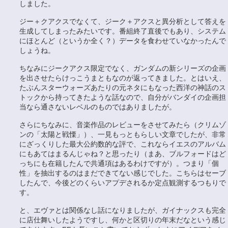
しました。
ジー＋クアクスでなくて、ジーク＋アクスと異分析として答えを
生成してしまったみたいです。番組終了直後でもあり、システム
にほとんど（というか全く？）データを食わせていなかったんで
しょうね。
ちなみにジークアクス限定でなく、ガンダムの新シリーズの企画
を出させたらけっこうまともなのが返ってきました。とはいえ、
たぶんスターウォーズあたりの元ネタにもなった西洋の神話のス
トックから持ってきたような話なので、自分がバンダイの企画担
当なら通さないレベルのものではありましたが。
さらにちなみに、音楽作品のレビューをさせてみたら（クリムゾ
ンの「太陽と戦慄」）、一見もっともらしい文章でしたが、非常
にざっくりした最大公約数的な評で、これならイエスのアルバム
にもあてはまるんじゃね？と思ったり（まあ、ブルフォードはど
っちにも在籍したんで共通項はあるわけですが）。つまり「個
性」を抽出するのはまだできてない感じでした。こちらはセーブ
したんで、今後どのくらいアプデされるか定点観測するつもりで
す。
と、エヴァとは関係なし話になりましたが、ガイナックスも完全
に店仕舞いしたようですし、何かと区切りの年末だなという感じ