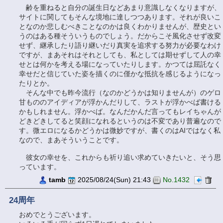
齢を重ねると自分の誕生日などあまり意識しなくなりますが、
サイトに関してもそんな境地に達しつつあります。それが良いこ
となのか悲しむべきことなのかは良くわかりませんが、歴史とい
うのはある種そういうものでしょう。だからこそ風化させず改変
せず、継承したり語り継いだり真実を追求する努力が必要なわけ
ですが、まあそれはそれとしても、私としては期せずして人の幸
せとは何かを考える場になっていたりします。かつては屈託なく
幸せだと信じていた姿を描くのに僅かな抵抗を感じるようになっ
たりとか。
そんな中でも昨今流行（なのかどうかは知りませんが）のゲロ
甘もののアイディアが浮かんだりして、ラストが浮かべば書ける
かもしれません。浮かべば。なんだかんだ言ってもレイちゃんが
どきどきしてると笑顔になれるというのは不変であり普遍なので
す。微エロになるかどうかは微妙ですが、書くのはAIではなく私
なので、まあそういうことです。
彼女の幸せを、これからも祈り追い求めていきたいと、そう思
っています。
tamb
2025/08/24(Sun) 21:43
No.1432
24周年
おめでとうございます。