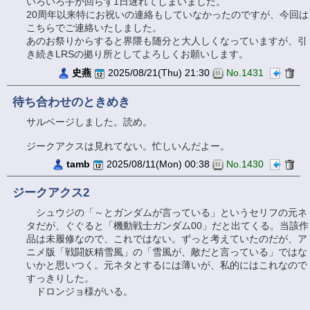
いろいろ手が回らず1日遅れてしまいました。
20周年以来特にお祝いの連絡もしていなかったのですが、今回は
こちらでご連絡いたしました。
あのお祭りからすると界隈も随分と大人しくなっていますが、引
き続きLRSの拠り所としてよろしくお願いします。
史燕
2025/08/21(Thu) 21:30
No.1431
待ち合わせのときめき
サルベージしました。読め。
ジークアクスは見れてない。忙しいんだよー。
tamb
2025/08/11(Mon) 00:38
No.1430
ジークアクス2
シュウジの「～とガンダムが言っている」というセリフの元ネ
タだが、ぐぐると「機動戦士ガンダム00」だと出てくる。当該作
品は未履修なので、これではない。ずっと考えていたのだが、ア
ニメ版「戦闘妖精雪風」の「雪風が、敵だと言っている」ではな
いかと思いつく。元ネタとするには薄いが、私的にはこれなので
すっきりした。
ドロンジョ様がいる。