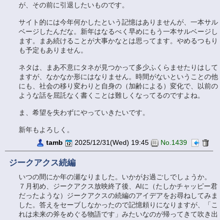
が、その前に引退したいものです。
サイト的には今年何かしたという記憶はありませんが、一本サル
ベージしたんだな。新年はなるべく早めにもう一本サルベージし
ます。まあ続けることが大事かなとは思ってます。やめるつもり
も予定もありません。
ネタは、まあ不意にタネが見つかって多少ふくらませたりはして
ますが、なかなか形にはなりません。時間がないということの他
にも、社会の移り変わりと自身の（加齢による）変化で、以前の
ような話を屈託なく書くことは難しくなってるのですよね。
ま、希望を失わずにやっていきたいです。
新年もよろしく。
tamb
2025/12/31(Wed) 19:45
No.1439
ジークアクス続編
いつの間にか年の瀬なりました。いかがお過ごしでしょうか。
７月初め、ジークアクス放映終了後、AIに（たしかチャッピー君
だったような）ジークアクスの続編のアイデアをお尋ねしてみま
した。答えをセーブしなかったので記憶頼りになりますが、「こ
れは未来の斧をめぐる物語です」みたいなのが帰ってきて吹き出