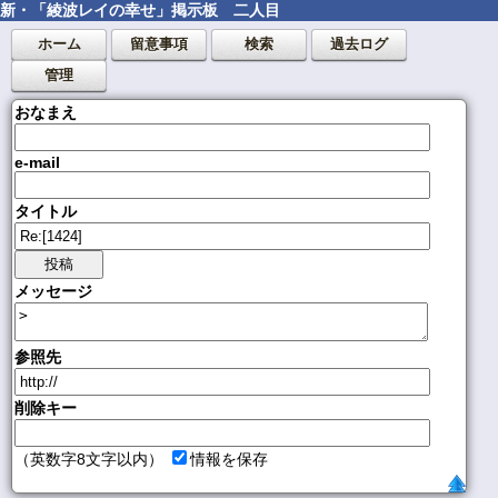
新・「綾波レイの幸せ」掲示板 二人目
ホーム
留意事項
検索
過去ログ
管理
おなまえ
e-mail
タイトル
メッセージ
参照先
削除キー
（英数字8文字以内）
情報を保存