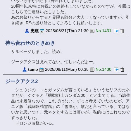
いろいろ手が回らず1日遅れてしまいました。
20周年以来特にお祝いの連絡もしていなかったのですが、今回は
こちらでご連絡いたしました。
あのお祭りからすると界隈も随分と大人しくなっていますが、引
き続きLRSの拠り所としてよろしくお願いします。
史燕
2025/08/21(Thu) 21:30
No.1431
待ち合わせのときめき
サルベージしました。読め。
ジークアクスは見れてない。忙しいんだよー。
tamb
2025/08/11(Mon) 00:38
No.1430
ジークアクス2
シュウジの「～とガンダムが言っている」というセリフの元ネ
タだが、ぐぐると「機動戦士ガンダム00」だと出てくる。当該作
品は未履修なので、これではない。ずっと考えていたのだが、ア
ニメ版「戦闘妖精雪風」の「雪風が、敵だと言っている」ではな
いかと思いつく。元ネタとするには薄いが、私的にはこれなので
すっきりした。
ドロンジョ様がいる。