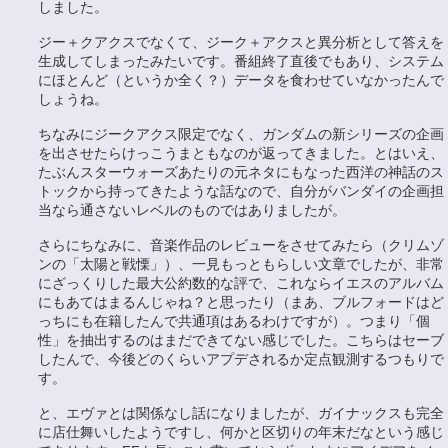
しました。
ジー＋クアクスでなくて、ジーク＋アクスと異分析として答えを
生成してしまったみたいです。番組終了直後でもあり、システム
にほとんど（というか全く？）データを食わせていなかったんで
しょうね。
ちなみにジークアクス限定でなく、ガンダムの新シリーズの企画
を出させたらけっこうまともなのが返ってきました。とはいえ、
たぶんスターウォーズあたりの元ネタにもなった西洋の神話のス
トックから持ってきたような話なので、自分がバンダイの企画担
当なら通さないレベルのものではありましたが。
さらにちなみに、音楽作品のレビューをさせてみたら（クリムゾ
ンの「太陽と戦慄」）、一見もっともらしい文章でしたが、非常
にざっくりした最大公約数的な評で、これならイエスのアルバム
にもあてはまるんじゃね？と思ったり（まあ、ブルフォードはど
っちにも在籍したんで共通項はあるわけですが）。つまり「個
性」を抽出するのはまだできてない感じでした。こちらはセーブ
したんで、今後どのくらいアプデされるか定点観測するつもりで
す。
と、エヴァとは関係なし話になりましたが、ガイナックスも完全
に店仕舞いしたようですし、何かと区切りの年末だなという感じ