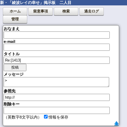
新・「綾波レイの幸せ」掲示板 二人目
ホーム
留意事項
検索
過去ログ
管理
おなまえ
e-mail
タイトル
メッセージ
参照先
削除キー
（英数字8文字以内）
情報を保存