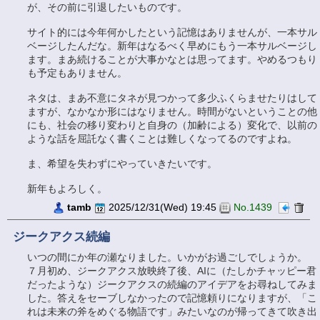
が、その前に引退したいものです。
サイト的には今年何かしたという記憶はありませんが、一本サル
ベージしたんだな。新年はなるべく早めにもう一本サルベージし
ます。まあ続けることが大事かなとは思ってます。やめるつもり
も予定もありません。
ネタは、まあ不意にタネが見つかって多少ふくらませたりはして
ますが、なかなか形にはなりません。時間がないということの他
にも、社会の移り変わりと自身の（加齢による）変化で、以前の
ような話を屈託なく書くことは難しくなってるのですよね。
ま、希望を失わずにやっていきたいです。
新年もよろしく。
tamb
2025/12/31(Wed) 19:45
No.1439
ジークアクス続編
いつの間にか年の瀬なりました。いかがお過ごしでしょうか。
７月初め、ジークアクス放映終了後、AIに（たしかチャッピー君
だったような）ジークアクスの続編のアイデアをお尋ねしてみま
した。答えをセーブしなかったので記憶頼りになりますが、「こ
れは未来の斧をめぐる物語です」みたいなのが帰ってきて吹き出