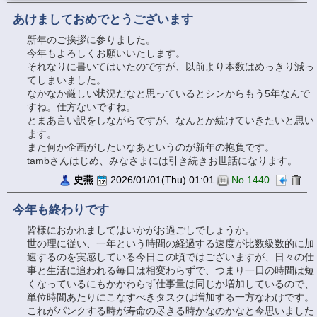
あけましておめでとうございます
新年のご挨拶に参りました。
今年もよろしくお願いいたします。
それなりに書いてはいたのですが、以前より本数はめっきり減っ
てしまいました。
なかなか厳しい状況だなと思っているとシンからもう5年なんで
すね。仕方ないですね。
とまあ言い訳をしながらですが、なんとか続けていきたいと思い
ます。
また何か企画がしたいなあというのが新年の抱負です。
tambさんはじめ、みなさまには引き続きお世話になります。
史燕
2026/01/01(Thu) 01:01
No.1440
今年も終わりです
皆様におかれましてはいかがお過ごしでしょうか。
世の理に従い、一年という時間の経過する速度が比数級数的に加
速するのを実感している今日この頃ではございますが、日々の仕
事と生活に追われる毎日は相変わらずで、つまり一日の時間は短
くなっているにもかかわらず仕事量は同じか増加しているので、
単位時間あたりにこなすべきタスクは増加する一方なわけです。
これがパンクする時が寿命の尽きる時かなのかなと今思いました