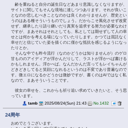
齢を重ねると自分の誕生日などあまり意識しなくなりますが、
サイトに関してもそんな境地に達しつつあります。それが良いこ
となのか悲しむべきことなのかは良くわかりませんが、歴史とい
うのはある種そういうものでしょう。だからこそ風化させず改変
せず、継承したり語り継いだり真実を追求する努力が必要なわけ
ですが、まあそれはそれとしても、私としては期せずして人の幸
せとは何かを考える場になっていたりします。かつては屈託なく
幸せだと信じていた姿を描くのに僅かな抵抗を感じるようになっ
たりとか。
そんな中でも昨今流行（なのかどうかは知りませんが）のゲロ
甘もののアイディアが浮かんだりして、ラストが浮かべば書ける
かもしれません。浮かべば。なんだかんだ言ってもレイちゃんが
どきどきしてると笑顔になれるというのは不変であり普遍なので
す。微エロになるかどうかは微妙ですが、書くのはAIではなく私
なので、まあそういうことです。
彼女の幸せを、これからも祈り追い求めていきたいと、そう思
っています。
tamb
2025/08/24(Sun) 21:43
No.1432
24周年
おめでとうございます。